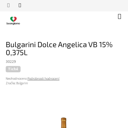
Přejít
na
obsah
Náku
koší
Bulgarini Dolce Angelica VB 15%
0,375L
30229
Tiché
Průměrné
Neohodnoceno
Podrobnosti hodnocení
hodnocení
Značka:
Bulgarini
produktu
je
0,0
z
5
hvězdiček.