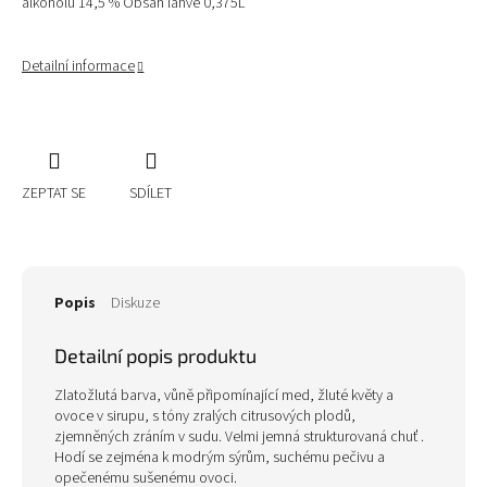
alkoholu 14,5 % Obsah lahve 0,375L
Detailní informace
ZEPTAT SE
SDÍLET
Popis
Diskuze
Detailní popis produktu
Zlatožlutá barva, vůně připomínající med, žluté květy a
ovoce v sirupu, s tóny zralých citrusových plodů,
zjemněných zráním v sudu. Velmi jemná strukturovaná chuť .
Hodí se zejména k modrým sýrům, suchému pečivu a
opečenému sušenému ovoci.