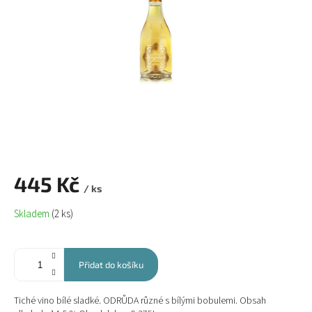
445 Kč
/ ks
Měrná
Skladem
(2 ks)
cena:
Přidat do košíku
Tiché vino bílé sladké. ODRŮDA různé s bílými bobulemi. Obsah