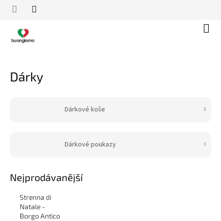
Přejít
na
obsah
Náku
koší
Dárky
Dárkové koše
Dárkové poukazy
Nejprodávanější
Strenna di
Natale -
Borgo Antico