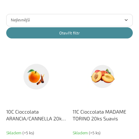
Ř
a
Nejlevnější
z
Nejdražší
e
Otevřít filtr
n
Nejprodávanější
í
V
p
ý
Abecedně
r
p
o
i
d
s
u
p
k
r
t
o
ů
d
u
10C Cioccolata
11C Cioccolata MADAME
k
ARANCIA/CANNELLA 20ks
TORINO 20ks Suavis
t
Suavis
ů
Skladem
(>5 ks)
Skladem
(>5 ks)