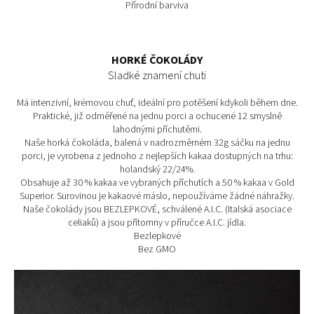
Přírodní barviva
HORKÉ ČOKOLÁDY
Sladké znamení chuti
Má intenzivní, krémovou chuť, ideální pro potěšení kdykoli během dne.
Praktické, již odměřené na jednu porci a ochucené 12 smyslně
lahodnými příchutěmi.
Naše horká čokoláda, balená v nadrozměrném 32g sáčku na jednu
porci, je vyrobena z jednoho z nejlepších kakaa dostupných na trhu:
holandský 22/24%.
Obsahuje až 30 % kakaa ve vybraných příchutích a 50 % kakaa v Gold
Superior. Surovinou je kakaové máslo, nepoužíváme žádné náhražky.
Naše čokolády jsou BEZLEPKOVÉ, schválené A.I.C. (Italská asociace
celiaků) a jsou přítomny v příručce A.I.C. jídla.
Bezlepkové
Bez GMO