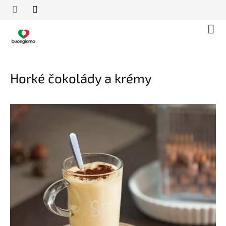
Přejít
na
obsah
Náku
koší
Horké čokolády a krémy