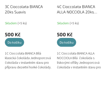
3C Cioccolata BIANCA
4C Cioccolata BIANCA
20ks Suavis
ALLA NOCCIOLA 20ks
Suavis
Skladem
(>5 ks)
Skladem
(>5 ks)
500 Kč
500 Kč
Do košíku
Do košíku
1C Cioccolata BIANCA Bílá
1C Cioccolata BIANCA ALLA
klasická čokoláda Jednoporcová
NOCCIOLA Bílá čokoláda s
čokoláda v instantním stavu pro
lískovými oříšky Jednoporcová
přípravu dezertní horké čokolády.
čokoláda v instantním stavu pro
přípravu dezertní horké čokolády.