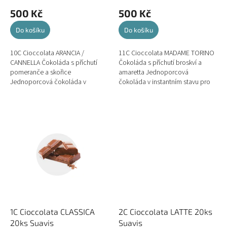
500 Kč
500 Kč
Do košíku
Do košíku
10C Cioccolata ARANCIA /
11C Cioccolata MADAME TORINO
CANNELLA Čokoláda s příchutí
Čokoláda s příchutí broskví a
pomeranče a skořice
amaretta Jednoporcová
Jednoporcová čokoláda v
čokoláda v instantním stavu pro
instantním stavu pro přípravu
přípravu dezertní horké čokolády.
dezertní horké čokolády.
1C Cioccolata CLASSICA
2C Cioccolata LATTE 20ks
20ks Suavis
Suavis