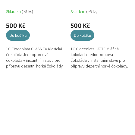
Skladem
(>5 ks)
Skladem
(>5 ks)
500 Kč
500 Kč
Do košíku
Do košíku
1C Cioccolata CLASSICA Klasická
1C Cioccolata LATTE Mléčná
čokoláda Jednoporcová
čokoláda Jednoporcová
čokoláda v instantním stavu pro
čokoláda v instantním stavu pro
přípravu dezertní horké čokolády.
přípravu dezertní horké čokolády.