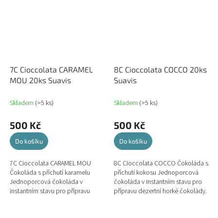
7C Cioccolata CARAMEL
8C Cioccolata COCCO 20ks
MOU 20ks Suavis
Suavis
Skladem
(>5 ks)
Skladem
(>5 ks)
500 Kč
500 Kč
Do košíku
Do košíku
7C Cioccolata CARAMEL MOU
8C Cioccolata COCCO Čokoláda s
Čokoláda s příchutí karamelu
příchutí kokosu Jednoporcová
Jednoporcová čokoláda v
čokoláda v instantním stavu pro
instantním stavu pro přípravu
přípravu dezertní horké čokolády.
dezertní horké čokolády.