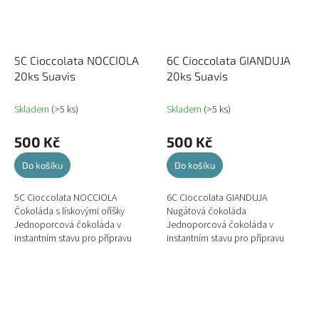
5C Cioccolata NOCCIOLA
6C Cioccolata GIANDUJA
20ks Suavis
20ks Suavis
Skladem
(>5 ks)
Skladem
(>5 ks)
500 Kč
500 Kč
Do košíku
Do košíku
5C Cioccolata NOCCIOLA
6C Cioccolata GIANDUJA
Čokoláda s lískovými oříšky
Nugátová čokoláda
Jednoporcová čokoláda v
Jednoporcová čokoláda v
instantním stavu pro přípravu
instantním stavu pro přípravu
dezertní horké čokolády.
dezertní horké čokolády.