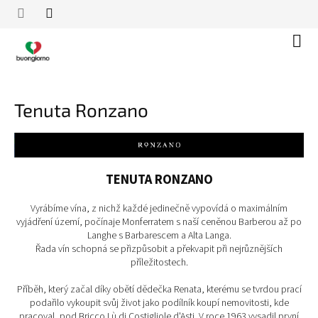
Přejít
na
obsah
Náku
koší
Tenuta Ronzano
TENUTA RONZANO
Vyrábíme vína, z nichž každé jedinečně vypovídá o maximálním
vyjádření území, počínaje Monferratem s naší ceněnou Barberou až po
Langhe s Barbarescem a Alta Langa.
Řada vín schopná se přizpůsobit a překvapit při nejrůznějších
příležitostech.
Příběh, který začal díky obětí dědečka Renata, kterému se tvrdou prací
podařilo vykoupit svůj život jako podílník koupí nemovitosti, kde
pracoval, pod Bricco Lù di Costigliole d'Asti. V roce 1963 vysadil první