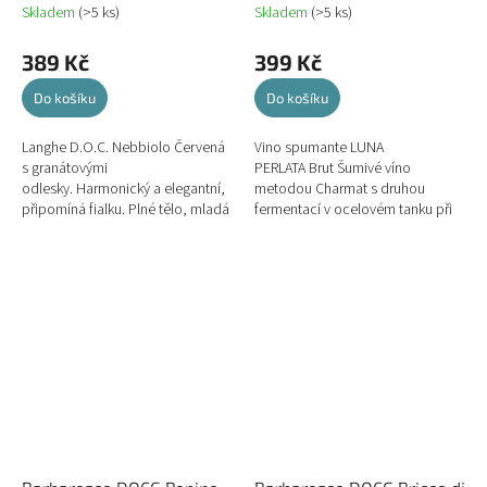
Skladem
(>5 ks)
Skladem
(>5 ks)
389 Kč
399 Kč
Do košíku
Do košíku
Langhe D.O.C. Nebbiolo Červená
Vino spumante LUNA
s granátovými
PERLATA Brut Šumivé víno
odlesky. Harmonický a elegantní,
metodou Charmat s druhou
připomíná fialku. Plné tělo, mladá
fermentací v ocelovém tanku při
elegantní tříslovina, sametová a
kontrolované teplotě. Světle
harmonická...
slámově žlutá barva. Čistá,...