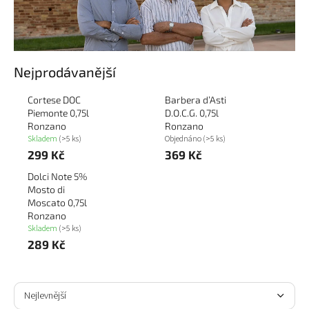
Nejprodávanější
Cortese DOC
Barbera d’Asti
Piemonte 0,75l
D.O.C.G. 0,75l
Ronzano
Ronzano
Skladem
(>5 ks)
Objednáno
(>5 ks)
299 Kč
369 Kč
Dolci Note 5%
Mosto di
Moscato 0,75l
Ronzano
Skladem
(>5 ks)
289 Kč
Ř
a
Nejlevnější