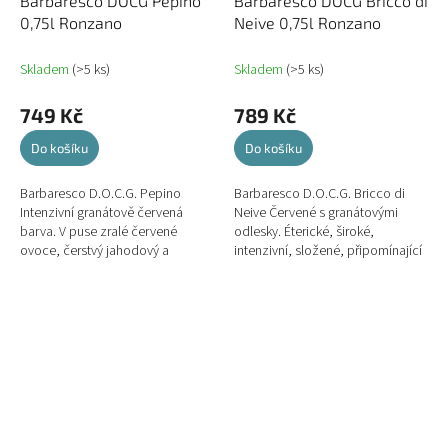
Barbaresco DOCG Pepino
Barbaresco DOCG Bricco di
0,75l Ronzano
Neive 0,75l Ronzano
Skladem
(>5 ks)
Skladem
(>5 ks)
749 Kč
789 Kč
Do košíku
Do košíku
Barbaresco D.O.C.G. Pepino
Barbaresco D.O.C.G. Bricco di
Intenzivní granátově červená
Neive Červené s granátovými
barva. V puse zralé červené
odlesky. Éterické, široké,
ovoce, čerstvý jahodový a
intenzivní, složené, připomínající
ostružinový džem. Silná struktura
fialku a třešeň v alkoholu, tóny
se sametovými a příjemnými...
buasè a vanilky...