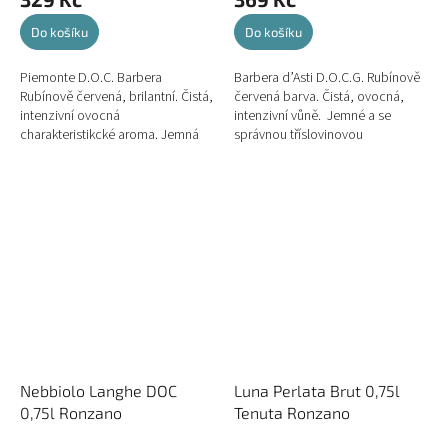
Do košíku
Do košíku
Piemonte D.O.C. Barbera
Barbera d’Asti D.O.C.G. Rubínově
Rubínově červená, brilantní. Čistá,
červená barva. Čistá, ovocná,
intenzivní ovocná
intenzivní vůně. Jemné a se
charakteristikcké aroma. Jemná
správnou tříslovinovou
chuť se správnou tříslovinovou...
konzistencí, příjemné, líbivé.
Všechna...
Nebbiolo Langhe DOC
Luna Perlata Brut 0,75l
0,75l Ronzano
Tenuta Ronzano