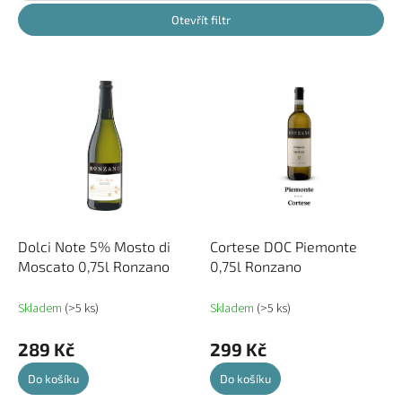
z
Nejdražší
e
Otevřít filtr
n
Nejprodávanější
í
V
p
ý
Abecedně
r
p
o
i
d
s
u
p
k
r
t
o
ů
d
u
Dolci Note 5% Mosto di
Cortese DOC Piemonte
k
Moscato 0,75l Ronzano
0,75l Ronzano
t
ů
Skladem
(>5 ks)
Skladem
(>5 ks)
289 Kč
299 Kč
Do košíku
Do košíku