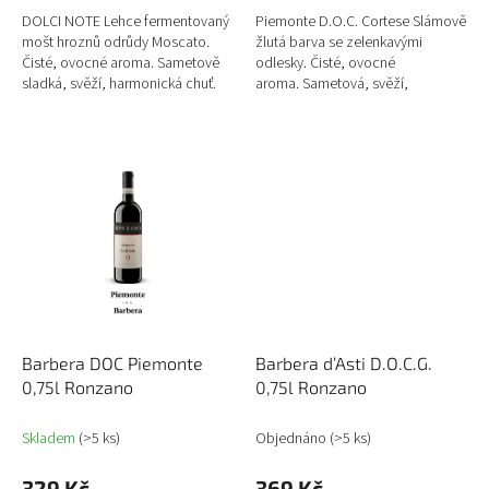
DOLCI NOTE Lehce fermentovaný
Piemonte D.O.C. Cortese Slámově
mošt hroznů odrůdy Moscato.
žlutá barva se zelenkavými
Čisté, ovocné aroma. Sametově
odlesky. Čisté, ovocné
sladká, svěží, harmonická chuť.
aroma. Sametová, svěží,
Aperitivy, dezerty. Alkohol 5%
harmonická chuť. Aperitivy,
předkrmy, pokrmy z...
Barbera DOC Piemonte
Barbera d’Asti D.O.C.G.
0,75l Ronzano
0,75l Ronzano
Skladem
(>5 ks)
Objednáno
(>5 ks)
329 Kč
369 Kč