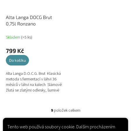
Alta Langa DOCG Brut
0,75l Ronzano
Skladem
(>5 ks)
799 Kč
Do košíku
Alta Langa D.O.C.G. Brut Klasická
metoda s fermentací v láhvi 36
měsíců v láhvi na kalech Slámově
žlutá se zlatými odlesky, šumivé
víno s jemnou a...
9
položek celkem
O
v
l
Tento web používá soubory cookie. Dalším procházením
á