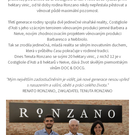
hektary vinic, od té doby rodina Ronzano nikdy nepřestala pěstovat a
věnovat půdě maximální pozornost.
Třetí generace rodiny spojila dvě jedinečné vinařské reality, Costigliole
d’Asti s jeho vzácným terroirem věnovaným produkci jemné Barbera a
Neive, novým zhodnocovacím projektem věnovaným produkci
Barbaresco a Nebbiolo.
Tak se zrodila jedinečná, mladá realita se silným inovativním duchem,
která v průběhu času pokračuje v rodinné tradici.
Dnes Tenuta Ronzano se svými 20 hektary vinic, z nichž 12 je v
Costigliole d’Asti a 8 hektarů v Neive, dává život skvělým piemontským
vínům DOC & DOCG.
"Mým největším zadostiučiněním je vidět, jak nové generace nesou vpřed
s nasazením a vášní, oběti a práci celého života."
RENATO RONZANO, ZAKLADATEL TENUTA RONZANO