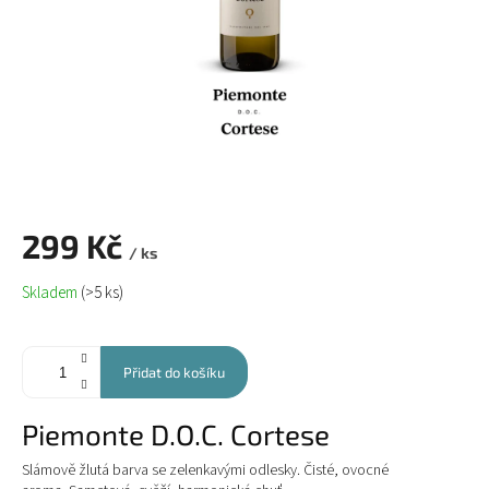
299 Kč
/ ks
Měrná
Skladem
(>5 ks)
cena:
Přidat do košíku
Piemonte
D.O.C.
Cortese
Slámově žlutá barva se zelenkavými odlesky. Čisté, ovocné