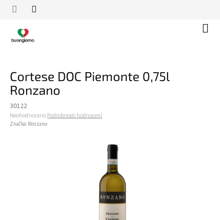
Přejít
na
obsah
Náku
koší
Cortese DOC Piemonte 0,75l
Ronzano
30122
Průměrné
Neohodnoceno
Podrobnosti hodnocení
hodnocení
Značka:
Ronzano
produktu
je
0,0
z
5
hvězdiček.