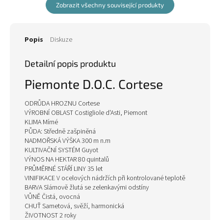
Zobrazit všechny související produkty
Popis
Diskuze
Detailní popis produktu
Piemonte
D.O.C.
Cortese
ODRŮDA HROZNU Cortese
VÝROBNÍ OBLAST Costigliole d'Asti, Piemont
KLIMA Mírné
PŮDA: Středně zašpiněná
NADMOŘSKÁ VÝŠKA 300 m n.m
KULTIVAČNÍ SYSTÉM Guyot
VÝNOS NA HEKTAR 80 quintalů
PRŮMĚRNÉ STÁŘÍ LINY 35 let
VINIFIKACE V ocelových nádržích při kontrolované teplotě
BARVA Slámově žlutá se zelenkavými odstíny
VŮNĚ Čistá, ovocná
CHUŤ Sametová, svěží, harmonická
ŽIVOTNOST 2 roky