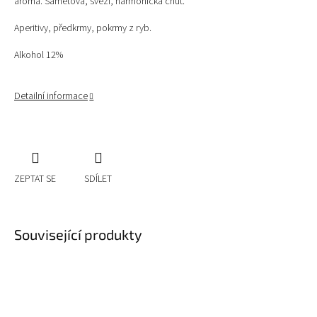
aroma. Sametová, svěží, harmonická chuť.
Aperitivy, předkrmy, pokrmy z ryb.
Alkohol 12%
Detailní informace
ZEPTAT SE
SDÍLET
Související produkty