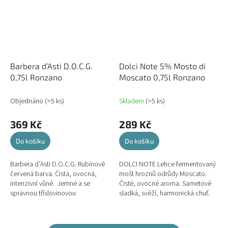
Barbera d’Asti D.O.C.G.
Dolci Note 5% Mosto di
0,75l Ronzano
Moscato 0,75l Ronzano
Objednáno
(>5 ks)
Skladem
(>5 ks)
369 Kč
289 Kč
Do košíku
Do košíku
Barbera d’Asti D.O.C.G. Rubínově
DOLCI NOTE Lehce fermentovaný
červená barva. Čistá, ovocná,
mošt hroznů odrůdy Moscato.
intenzivní vůně. Jemné a se
Čisté, ovocné aroma. Sametově
správnou tříslovinovou
sladká, svěží, harmonická chuť.
konzistencí, příjemné, líbivé.
Aperitivy, dezerty. Alkohol 5%
Všechna...