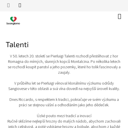
Přejít
na
obsah
Náku
koší
Talenti
V 50. letech 20. století se Pierluigi Talenti rozhodl přestěhovat z hor
Romagna do mírných, slunných kopců Montalcina. Po několika letech
se rozhodl koupit panství a jeho pozemky, které ho tolik fascinovaly a
zaujaly.
V průběhu let se Pierluigi věnoval klonálnímu výzkumu odrůdy
Sangiovese v této oblasti a svá vína dovedl na nejvyšší úroveň kvality.
Dnes Riccardo, s respektem k tradici, pokračuje ve svém výzkumu a
práci se stejnou vášní a odhodláním jako jeho dědeček.
Úzké pouto mezi tradicí a inovací
Ručně sklízíme nejlepší hrozny do malých nádob, abychom zachovali
jejich celistvost, a poté vybíráme hrozny a bobule, abychom z každé