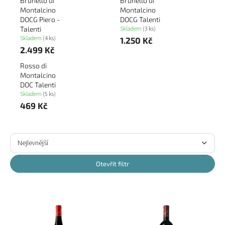
Brunello di
Brunello di
Montalcino
Montalcino
DOCG Piero -
DOCG Talenti
Skladem
(3 ks)
Talenti
Skladem
(4 ks)
1.250 Kč
2.499 Kč
Rosso di
Montalcino
DOC Talenti
Skladem
(5 ks)
469 Kč
Ř
a
Nejlevnější
z
Nejdražší
e
Otevřít filtr
n
Nejprodávanější
í
V
p
ý
Abecedně
r
p
o
i