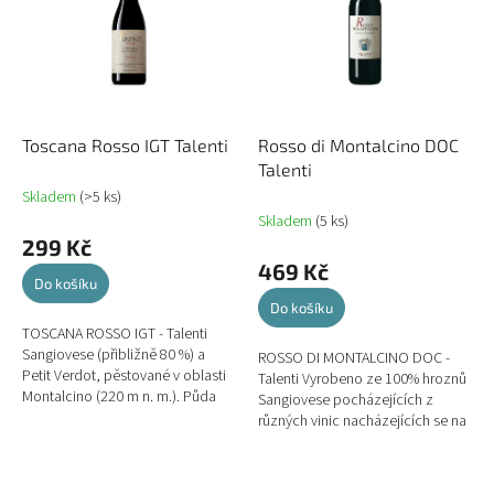
d
s
u
p
k
r
t
o
ů
d
u
Toscana Rosso IGT Talenti
Rosso di Montalcino DOC
k
Talenti
t
Skladem
(>5 ks)
ů
Skladem
(5 ks)
299 Kč
469 Kč
Do košíku
Do košíku
TOSCANA ROSSO IGT - Talenti
Sangiovese (přibližně 80 %) a
ROSSO DI MONTALCINO DOC -
Petit Verdot, pěstované v oblasti
Talenti Vyrobeno ze 100% hroznů
Montalcino (220 m n. m.). Půda
Sangiovese pocházejících z
má hnědou barvu s jílovito-
různých vinic nacházejících se na
hlinitou texturou,...
jihovýchodní a jihozápadní straně
Montalcina, v nadmořské...