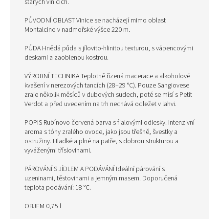
starých vinicích.
PŮVODNÍ OBLAST Vinice se nacházejí mimo oblast
Montalcino v nadmořské výšce 220 m.
PŮDA Hnědá půda s jílovito-hlinitou texturou, s vápencovými
deskami a zaoblenou kostrou.
VÝROBNÍ TECHNIKA Teplotně řízená macerace a alkoholové
kvašení v nerezových tancích (28–29 °C). Pouze Sangiovese
zraje několik měsíců v dubových sudech, poté se mísí s Petit
Verdot a před uvedením na trh nechává odležet v lahvi.
POPIS Rubínovo červená barva s fialovými odlesky. Intenzivní
aroma s tóny zralého ovoce, jako jsou třešně, švestky a
ostružiny. Hladké a plné na patře, s dobrou strukturou a
vyváženými tříslovinami.
PÁROVÁNÍ S JÍDLEM A PODÁVÁNÍ Ideální párování s
uzeninami, těstovinami a jemným masem. Doporučená
teplota podávání: 18 °C.
OBJEM 0,75 l