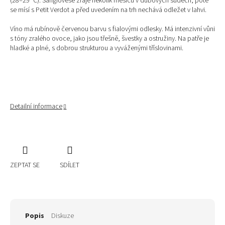
(28–29 °C).
Sangiovese zraje několik měsíců v dubových sudech, poté
se mísí s Petit Verdot a před uvedením na trh nechává odležet v lahvi.
Víno má rubínově červenou barvu s fialovými odlesky. Má intenzivní vůni
s tóny zralého ovoce, jako jsou třešně, švestky a ostružiny. Na patře je
hladké a plné, s dobrou strukturou a vyváženými tříslovinami.
Detailní informace
ZEPTAT SE
SDÍLET
Popis
Diskuze