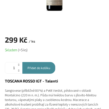
299 Kč
/ ks
Měrná
Skladem
(>5 ks)
cena:
Přidat do košíku
TOSCANA ROSSO IGT - Talenti
Sangiovese (přibližně 80 %) a Petit Verdot, pěstované v oblasti
Montalcino (220 m n. m.). Půda má hnědou barvu s jílovito-hlinitou
texturou, vápenatými plaky a zaoblenou kostrou. Macerace a
alkoholové kvašení probíhají za řízené teploty v nerezových tancích