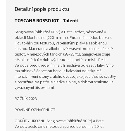
Detailní popis produktu
TOSCANA ROSSO IGT - Talenti
Sangiovese (přibližně 80 %) a Petit Verdot, pěstované v
oblasti Montalcino (220 m n. m.). Půda má hnědou barvu s
jílovito-hlinitou texturou, vápenatými plaky a zaoblenou
kostrou. Macerace a alkoholové kvašení probíhají za řízené
teploty v nerezových tancích (28–29 °C). Sangiovese zraje
několik měsíců v dubových sudech, poté se mísí s Petit
Verdot a před uvedením na trh nechává odležet v lahvi. Víno
má rubínově červenou barvu s fialovými odlesky. Má
intenzivní vůni s tóny zralého ovoce, jako jsou třešně, švestky
a ostružiny. Na patře je hladké a plné, s dobrou strukturou a
vyváženými tříslovinami.
ROČNÍK 2023
POVINNÉ OZNAČENÍ IGT
ODRŮDY HROZNU Sangiovese (přibližně 80 %) a Petit
Verdot, pěstované metodou spurred cordon na 20 let