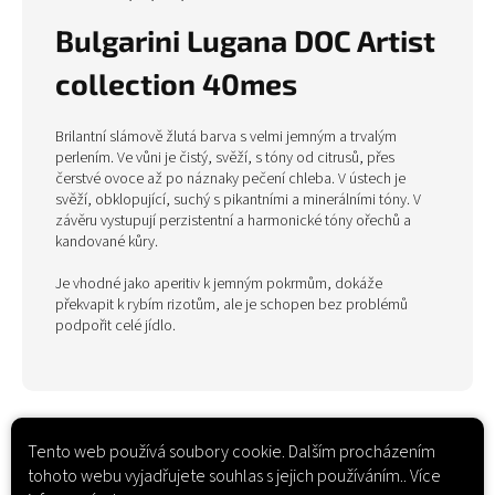
Bulgarini Lugana DOC Artist
collection 40mes
Brilantní slámově žlutá barva s velmi jemným a trvalým
perlením. Ve vůni je čistý, svěží, s tóny od citrusů, přes
čerstvé ovoce až po náznaky pečení chleba. V ústech je
svěží, obklopující, suchý s pikantními a minerálními tóny. V
závěru vystupují perzistentní a harmonické tóny ořechů a
kandované kůry.
Je vhodné jako aperitiv k jemným pokrmům, dokáže
překvapit k rybím rizotům, ale je schopen bez problémů
podpořit celé jídlo.
Tento web používá soubory cookie. Dalším procházením
tohoto webu vyjadřujete souhlas s jejich používáním.. Více