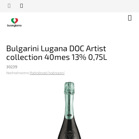
Přejít
na
obsah
Náku
koší
Bulgarini Lugana DOC Artist
collection 40mes 13% 0,75L
30239
Průměrné
Neohodnoceno
Podrobnosti hodnocení
hodnocení
produktu
je
0,0
z
5
hvězdiček.