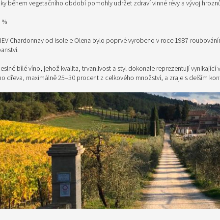
žky během vegetačního období pomohly udržet zdraví vinné révy a vývoj hrozn
5 %
V Chardonnay od Isole e Olena bylo poprvé vyrobeno v roce 1987 roubováním
anství.
slné bílé víno, jehož kvalita, trvanlivost a styl dokonale reprezentují vynikají
o dřeva, maximálně 25–30 procent z celkového množství, a zraje s delším kont