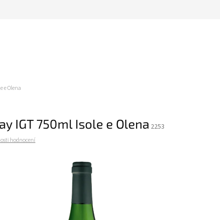
e e Olena
y IGT 750ml Isole e Olena
2253
osti hodnocení