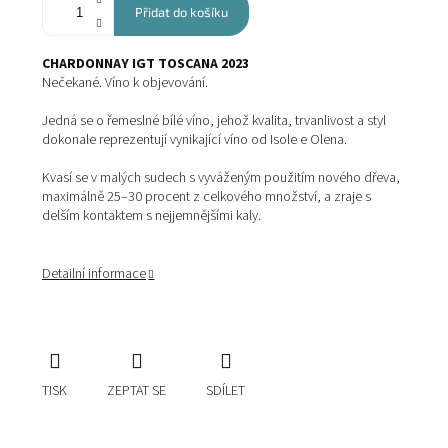
Přidat do košíku
CHARDONNAY IGT TOSCANA 2023
Nečekané. Víno k objevování.
Jedná se o řemeslné bílé víno, jehož kvalita, trvanlivost a styl
dokonale reprezentují vynikající víno od Isole e Olena.
Kvasí se v malých sudech s vyváženým použitím nového dřeva,
maximálně 25–30 procent z celkového množství, a zraje s
delším kontaktem s nejjemnějšími kaly.
Detailní informace
TISK
ZEPTAT SE
SDÍLET