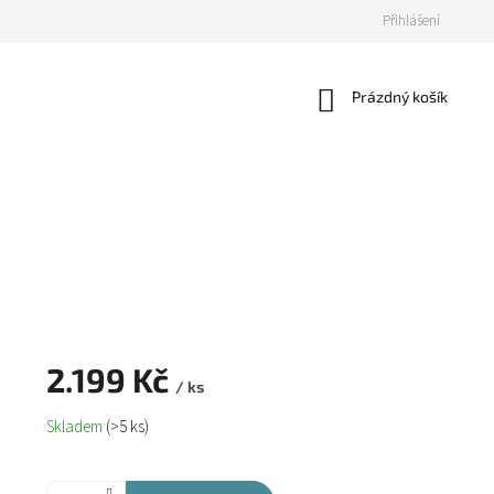
Přihlášení
Nákupní
Prázdný košík
košík
2.199 Kč
/ ks
Měrná
Skladem
(>5 ks)
cena: