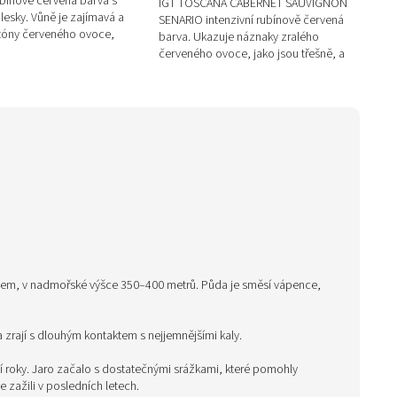
ubínově červená barva s
IGT TOSCANA CABERNET SAUVIGNON
lesky. Vůně je zajímavá a
SENARIO intenzivní rubínově červená
s tóny červeného ovoce,
barva. Ukazuje náznaky zralého
vek a kořenitými a...
červeného ovoce, jako jsou třešně, a
nuance rozmarýnu, tymiánu a
podrostu....
sem, v nadmořské výšce 350–400 metrů. Půda je směsí vápence,
zrají s dlouhým kontaktem s nejjemnějšími kaly.
roky. Jaro začalo s dostatečnými srážkami, které pomohly
 zažili v posledních letech.