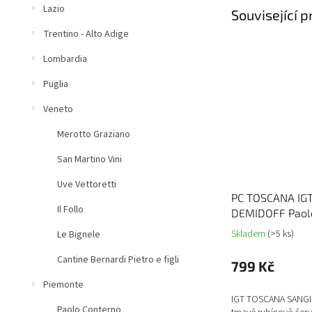
Lazio
Související 
Trentino - Alto Adige
Lombardia
Puglia
Veneto
Merotto Graziano
San Martino Vini
Uve Vettoretti
PC TOSCANA IG
Il Follo
DEMIDOFF Paol
Skladem
(>5 ks)
Le Bignele
Cantine Bernardi Pietro e figli
799 Kč
Piemonte
IGT TOSCANA SANG
Paolo Conterno