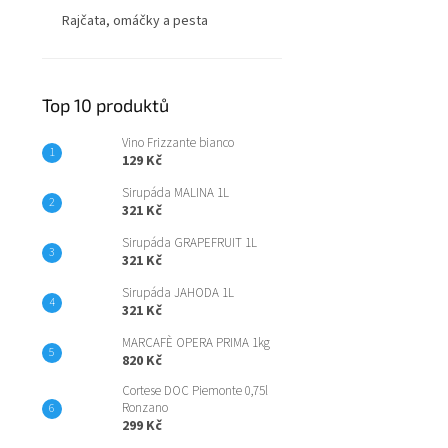
Rajčata, omáčky a pesta
Top 10 produktů
Vino Frizzante bianco
129 Kč
Sirupáda MALINA 1L
321 Kč
Sirupáda GRAPEFRUIT 1L
321 Kč
Sirupáda JAHODA 1L
321 Kč
MARCAFÈ OPERA PRIMA 1kg
820 Kč
Cortese DOC Piemonte 0,75l
Ronzano
299 Kč