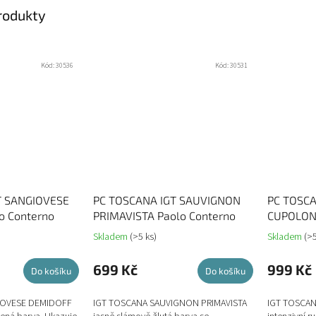
produkty
Kód:
30536
Kód:
30531
T SANGIOVESE
PC TOSCANA IGT SAUVIGNON
PC TOSC
o Conterno
PRIMAVISTA Paolo Conterno
CUPOLONE
Skladem
(>5 ks)
Skladem
(>5
699 Kč
999 Kč
Do košíku
Do košíku
IOVESE DEMIDOFF
IGT TOSCANA SAUVIGNON PRIMAVISTA
IGT TOSCA