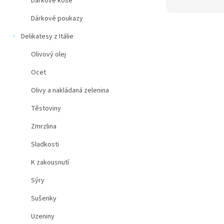
Dárkové koše
Dárkové poukazy
Delikatesy z Itálie
Olivový olej
Ocet
Olivy a nakládaná zelenina
Těstoviny
Zmrzlina
Sladkosti
K zakousnutí
Sýry
Sušenky
Uzeniny