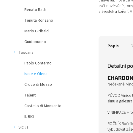
tmavě rubínově červ
květinové vůně, tóny
Renato Ratti
a švestek a koření. V
a strukturované, měk
Tenuta Ronzano
Mario Giribaldi
Guidobuono
Popis
D
Toscana
Paolo Conterno
Detailní p
Isole e Olena
CHARDONN
Nečekané. Víno
Croce di Mezzo
Talenti
PŮVOD Vinice t
slinu a galestra
Castello di Monsanto
VINIFIKACE Hro
IL RIO
ROČNÍK Ročník 
Sicilia
vybudovat zásob