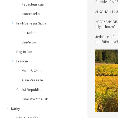
Pravidelné srá
Fededegraziani
ALKOHOL: 14,
Stoccatello
NEČEKANÝ OBJE
Friuli Venezia Giulia
bílých hroznů p
Edi Keber
Jedná se o řeme
použitím novéh
ViniVerso
Bag In Box
Francie
Moet & Chandon
Alain Vesselle
Česká Republika
Vinařství Obelisk
Dárky