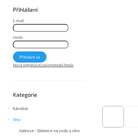
a
n
Přihlášení
e
l
E-mail
Heslo
Přihlásit se
Nová registrace
Zapomenuté heslo
Přeskočit
Kategorie
kategorie
Kávobar
Víno
italesse - Sklenice na vodu a víno