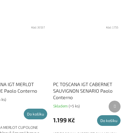
Kód:
30537
Kód:
1755
ANA IGT MERLOT
PC TOSCANA IGT CABERNET
 Paolo Conterno
SAUVIGNON SENARIO Paolo
Conterno
 ks)
Další
Skladem
(>5 ks)
produkt
Do košíku
1.199 Kč
Do košíku
NA MERLOT CUPOLONE