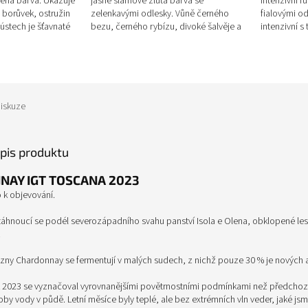
ená barva. Ukazuje
jasně slámově žlutá barva se
intenzivní r
 borůvek, ostružin
zelenkavými odlesky. Vůně černého
fialovými od
 ústech je šťavnaté
bezu, černého rybízu, divoké šalvěje a
intenzivní 
ké a...
mučenky vynikají s lehkým praženým
rybízu, borů
tónem....
iskuze
opis produktu
AY IGT TOSCANA 2023
 k objevování.
áhnoucí se podél severozápadního svahu panství Isola e Olena, obklopené le
.
zny Chardonnay se fermentují v malých sudech, z nichž pouze 30 % je nových a 
2023 se vyznačoval vyrovnanějšími povětrnostními podmínkami než předchozí 
y vody v půdě. Letní měsíce byly teplé, ale bez extrémních vln veder, jaké jsme