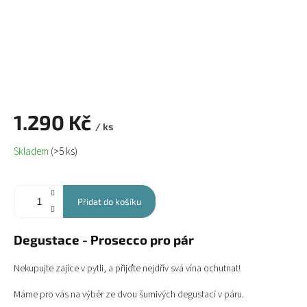
1.290 Kč
/ ks
Měrná
Skladem
(>5 ks)
cena:
Přidat do košíku
Degustace - Prosecco pro pár
Nekupujte zajíce v pytli, a přijďte nejdřív svá vína ochutnat!
Máme pro vás na výběr ze dvou šumivých degustací v páru.