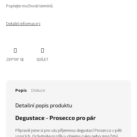
Poptejte možnosti termínů.
Detailní informace
ZEPTAT SE
SDÍLET
Popis
Diskuze
Detailní popis produktu
Degustace - Prosecco pro pár
Připravili jsme si pro vás příjemnou degustací Prosecco v pěti
vzorcích. Ochutnáte rozdíly v objemu cukru nebo množství