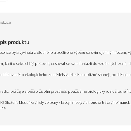
iskuze
opis produktu
ssence byla vyvinuta z dlouhého a pečlivého výběru surovin s jemným řezem, v
m, kteří o sebe chtějí pečovat, cestovat se svou fantazií do vzdálených zemí, 
ertifikovaného ekologického zemědělství, které se obtížně shánějí, podléhají př
adici pití čaje a péči o životní prostředí, používáme biologicky rozložitelné fil
BIO Složení: Meduňka / listy verbeny / květy limetky / citronová tráva / heřmánek / 
nice