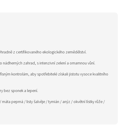
ýhradně z certifikovaného ekologického zemědělství.
do nádherných zahrad, s intenzivní zelení a omamnou vůní.
ísným kontrolám, aby spotřebitelé získali jistotu vysoce kvalitního
try bez sponek a lepení.
máta peprná / listy šalvěje / tymián / anýz / okvětní lístky růže /