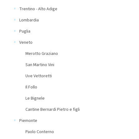
Trentino - Alto Adige
Lombardia
Puglia
Veneto
Merotto Graziano
San Martino Vini
Uve Vettoretti
Il Follo
Le Bignele
Cantine Bernardi Pietro e figli
Piemonte
Paolo Conterno