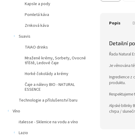
Kapsle a pody
Pomletá káva
Popis
D
Zrnková káva
Suavis
Detailní p
TAIAO drinks
Řada Natural E
Mražené krémy, Sorbety, Ovocné
tříště, Ledové čaje
Je věnována tě
Horké čokolády a krémy
Ingredience z c
produktu.
Čaje a nálevy BIO - NATURAL
ESSENCE
Respektujeme tr
Technologie a příslušenství baru
Alpské bilinky 
Víno
chrpa / sluneč
italesse - Sklenice na vodu a víno
Lazio