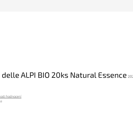
a delle ALPI BIO 20ks Natural Essence
20
osti hodnocení
te