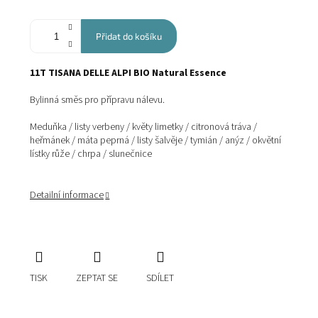
Přidat do košíku
11T TISANA DELLE ALPI BIO Natural Essence
Bylinná směs pro přípravu nálevu.
Meduňka / listy verbeny / květy limetky / citronová tráva /
heřmánek / máta peprná / listy šalvěje / tymián / anýz / okvětní
lístky růže / chrpa / slunečnice
Detailní informace
TISK
ZEPTAT SE
SDÍLET