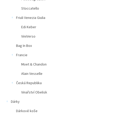
Stoccatello
Friuli Venezia Giulia
Edi Keber
ViniVerso
Bag In Box
Francie
Moet & Chandon
Alain Vesselle
Česká Republika
Vinařství Obelisk
Dárky
Dárkové koše