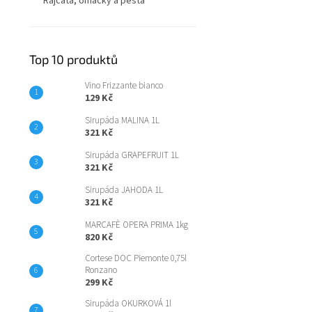
Rajčata, omáčky a pesta
Top 10 produktů
Vino Frizzante bianco
129 Kč
Sirupáda MALINA 1L
321 Kč
Sirupáda GRAPEFRUIT 1L
321 Kč
Sirupáda JAHODA 1L
321 Kč
MARCAFÈ OPERA PRIMA 1kg
820 Kč
Cortese DOC Piemonte 0,75l
Ronzano
299 Kč
Sirupáda OKURKOVÁ 1l