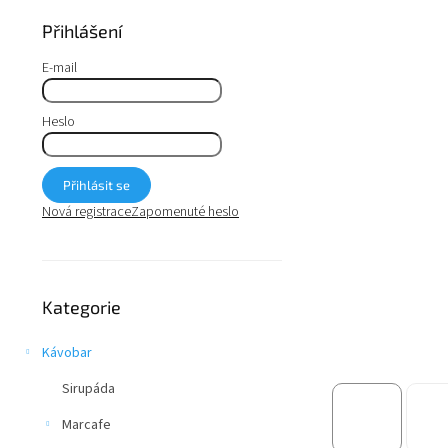
a
n
Přihlášení
e
l
E-mail
Heslo
Přihlásit se
Nová registrace
Zapomenuté heslo
Přeskočit
Kategorie
kategorie
Kávobar
Sirupáda
Marcafe