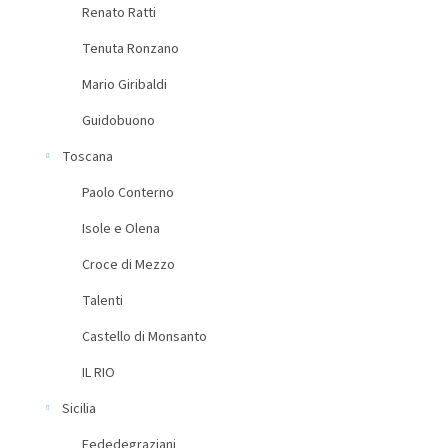
Renato Ratti
Tenuta Ronzano
Mario Giribaldi
Guidobuono
Toscana
Paolo Conterno
Isole e Olena
Croce di Mezzo
Talenti
Castello di Monsanto
IL RIO
Sicilia
Fededegraziani