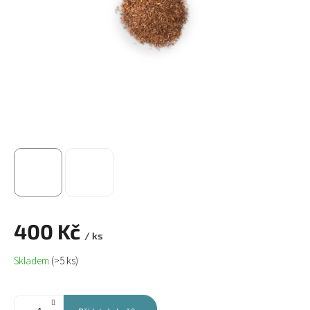
400 Kč
/ ks
Měrná
Skladem
(>5 ks)
cena: