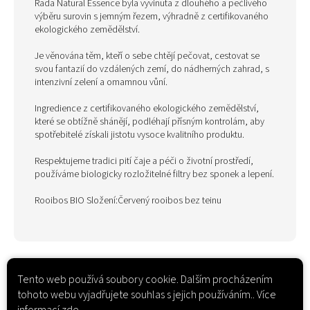
Řada Natural Essence byla vyvinuta z dlouhého a pečlivého
výběru surovin s jemným řezem, výhradně z certifikovaného
ekologického zemědělství.
Je věnována těm, kteří o sebe chtějí pečovat, cestovat se
svou fantazií do vzdálených zemí, do nádherných zahrad, s
intenzivní zelení a omamnou vůní.
Ingredience z certifikovaného ekologického zemědělství,
které se obtížně shánějí, podléhají přísným kontrolám, aby
spotřebitelé získali jistotu vysoce kvalitního produktu.
Respektujeme tradici pití čaje a péči o životní prostředí,
používáme biologicky rozložitelné filtry bez sponek a lepení.
Rooibos BIO Složení:Červený rooibos bez teinu
Tento web používá soubory cookie. Dalším procházením
tohoto webu vyjadřujete souhlas s jejich používáním.. Více