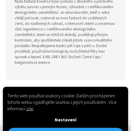
Řada Natural Essence byla vyvinuta z dlouhého a pečlivého
výběru surovin s jemným řezem, výhradně z certifikovaného
ekologického zemědělství. Je věnována těm, kteří o sebe
chtějí pečovat, cestovat se svou fantazií do vzdálených
zemí, do nádherných zahrad, s intenzivní zelení a omamnou
vůní. Ingredience z certifikovaného ekologického
zemědělství, které se obtížně shánějí, podléhají přísným
kontrolám, aby spotřebitelé získali jistotu vysoce kvalitního
produktu. Respektujeme tradici pití čaje a péči o životní
prostředí, používáme biologicky rozložitelné filtry bez
sponek a lepení. EARL GREY BIO Složení: Černé čaje /
bergamotová esence
Tento web používá soubory cookie. Dalším procházením
tohoto webu vyjadřujete souhlas s jejich používáním.. Více
informací
zde
.
Nastavení
Z
Registrovat