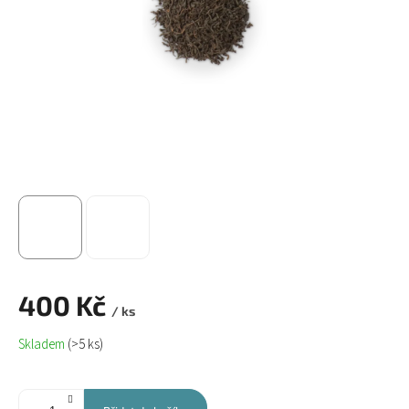
400 Kč
/ ks
Měrná
Skladem
(>5 ks)
cena: