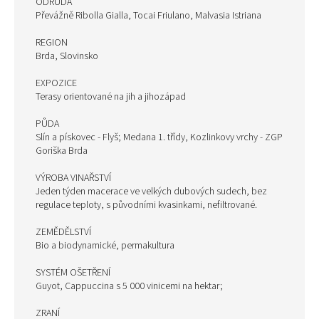
ODRŮDA
Převážně Ribolla Gialla, Tocai Friulano, Malvasia Istriana
REGION
Brda, Slovinsko
EXPOZICE
Terasy orientované na jih a jihozápad
PŮDA
Slín a pískovec - Flyš; Medana 1. třídy, Kozlinkovy vrchy - ZGP
Goriška Brda
VÝROBA VINAŘSTVÍ
Jeden týden macerace ve velkých dubových sudech, bez
regulace teploty, s původními kvasinkami, nefiltrované.
ZEMĚDĚLSTVÍ
Bio a biodynamické, permakultura
SYSTÉM OŠETŘENÍ
Guyot, Cappuccina s 5 000 vinicemi na hektar;
ZRANÍ