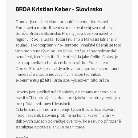
BRDA Kristian Keber - Slovinsko
Obnovil jsem starý vinohrad patřící mému dědečkovi
Romanovi a rozhodl jsem se realizovat svůj sen v oblasti
Goriška Brda ve Slovinsku. Hrozny jsou klasikou našeho
regionu: Ribolla Gialla, Tocai Friulano a Malvasia Istriana. V
souladu s konceptem Vino-Territorio (Vinařské území) se toto
víno mohlo nazývat pouze BRDA, což je západoslovinské
označení, které se v italštině překládá jako Collio. Oblast je
celá kopcovitá s charakteristickou půdou Ponka nebo
Opoka. Protože jsem vždy miloval vína vyrobená spontánní
macerací a s touto inovativní vinařskou technikou
experimentuji již léta, Brda jsou výsledkem této práce.
Hrozny jsou pečlivě ručně sbírány a nechány macerovat a
kvasit v 7hl dubových sudech bez jakékoli kontroly teploty a
bez přidání vybraných kvasinek.
Celá hroznová hmota maceruje týden (bez odstopkování
nebo lisování). Lisování probíhá na konci kvašení. Zrání v
dubových sudech pokračuje dva roky, kde se víno přirozeně
stabilizuje a poté se lahvuje bez filtrace.