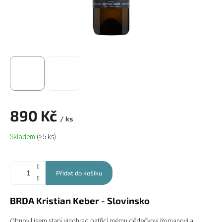
890 Kč
/ ks
Měrná
Skladem
(>5 ks)
cena:
Přidat do košíku
BRDA Kristian Keber - Slovinsko
Obnovil jsem starý vinohrad patřící mému dědečkovi Romanovi a