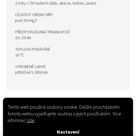
2 roky v 7hl sudech (dub, akácie, kaštan, jasan)
CELKOVÝ OBSAH SÍRY
pod 30 mg/l
PŘEDPOKLÁDANÁ TRVANLIVOST
10–20 let
TEPLOTA PODÁVÁNÍ
16 °C
VYROBENÉ LAHVE
přibližně 5 000/rok
Tento web používá soubory cookie. Dalším procházením
tohoto webu vyjadřujete souhlas s jejich používáním.. Více
informací
zde
.
Nastavení