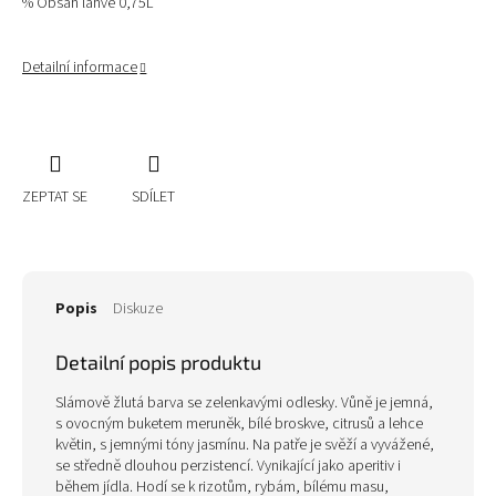
% Obsah lahve 0,75L
Detailní informace
ZEPTAT SE
SDÍLET
Popis
Diskuze
Detailní popis produktu
Slámově žlutá barva se zelenkavými odlesky. Vůně je jemná,
s ovocným buketem meruněk, bílé broskve, citrusů a lehce
květin, s jemnými tóny jasmínu. Na patře je svěží a vyvážené,
se středně dlouhou perzistencí. Vynikající jako aperitiv i
během jídla. Hodí se k rizotům, rybám, bílému masu,