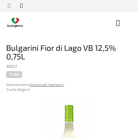
Přejít
na
obsah
Nákupn
košík
Bulgarini Fior di Lago VB 12,5%
0,75L
30227
Tiché
Průměrné
Neohodnoceno
Podrobnosti hodnocení
hodnocení
Značka:
Bulgarini
produktu
je
0,0
z
5
hvězdiček.