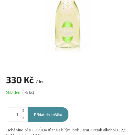
330 Kč
/ ks
Měrná
Skladem
(>5 ks)
cena:
Přidat do košíku
Tiché víno bílé ODRŮDA různé s bílými bobulemi. Obsah alkoholu 12,5