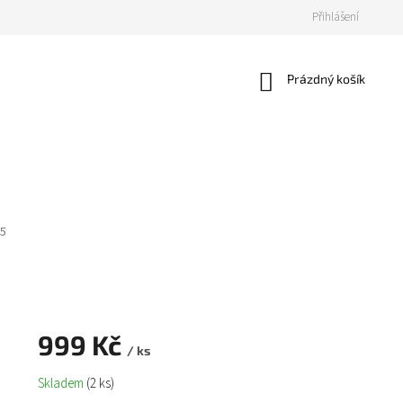
Přihlášení
Nákupní
Prázdný košík
košík
5
999 Kč
/ ks
Měrná
Skladem
(2 ks)
cena: