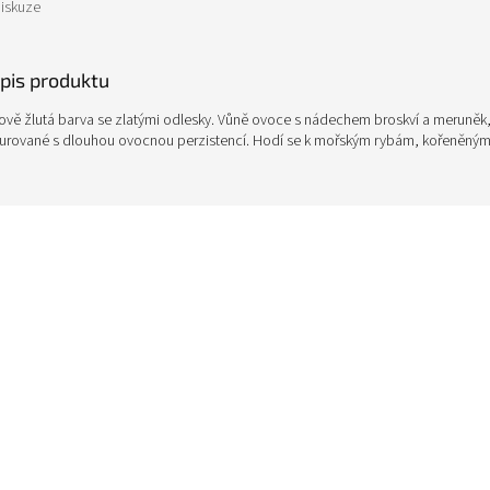
iskuze
opis produktu
mově žlutá barva se zlatými odlesky. Vůně ovoce s nádechem broskví a meruněk, 
turované s dlouhou ovocnou perzistencí. Hodí se k mořským rybám, kořeněným