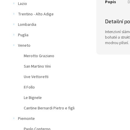
Popis
D
Lazio
Trentino - Alto Adige
Detailní p
Lombardia
Intenzivní slá
Puglia
bohaté a struk
modrou plísní.
Veneto
Merotto Graziano
San Martino Vini
Uve Vettoretti
Il Follo
Le Bignele
Cantine Bernardi Pietro e figli
Piemonte
Paolo Conterno