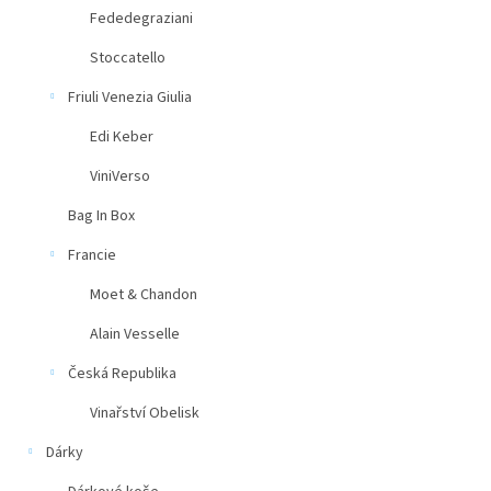
Fededegraziani
Stoccatello
Friuli Venezia Giulia
Edi Keber
ViniVerso
Bag In Box
Francie
Moet & Chandon
Alain Vesselle
Česká Republika
Vinařství Obelisk
Dárky