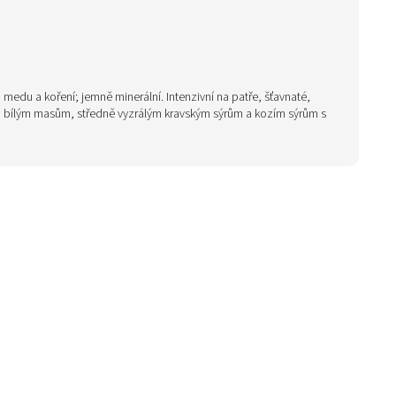
medu a koření; jemně minerální. Intenzivní na patře, šťavnaté,
 bílým masům, středně vyzrálým kravským sýrům a kozím sýrům s