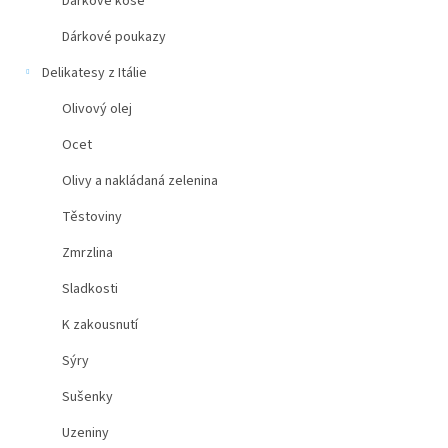
Dárkové koše
Dárkové poukazy
Delikatesy z Itálie
Olivový olej
Ocet
Olivy a nakládaná zelenina
Těstoviny
Zmrzlina
Sladkosti
K zakousnutí
Sýry
Sušenky
Uzeniny