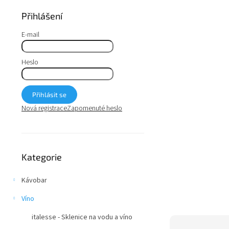
a
n
Přihlášení
e
l
E-mail
Heslo
Přihlásit se
Nová registrace
Zapomenuté heslo
Přeskočit
Kategorie
kategorie
Kávobar
Víno
italesse - Sklenice na vodu a víno