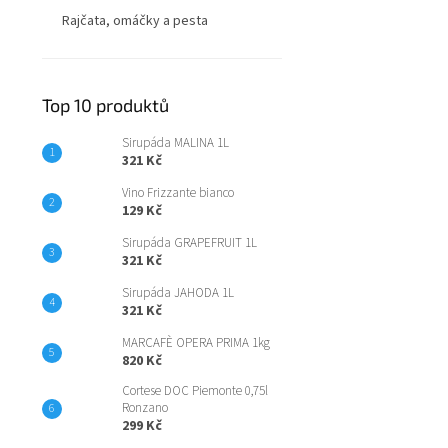
Rajčata, omáčky a pesta
Top 10 produktů
Sirupáda MALINA 1L
321 Kč
Vino Frizzante bianco
129 Kč
Sirupáda GRAPEFRUIT 1L
321 Kč
Sirupáda JAHODA 1L
321 Kč
MARCAFÈ OPERA PRIMA 1kg
820 Kč
Cortese DOC Piemonte 0,75l
Ronzano
299 Kč