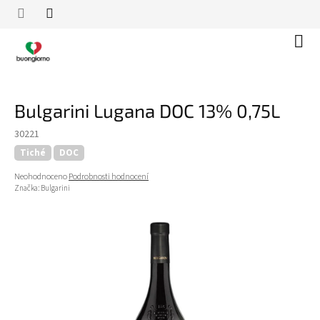
Přejít
na
obsah
Náku
koší
Bulgarini Lugana DOC 13% 0,75L
30221
Tiché
DOC
Průměrné
Neohodnoceno
Podrobnosti hodnocení
hodnocení
Značka:
Bulgarini
produktu
je
0,0
z
5
hvězdiček.