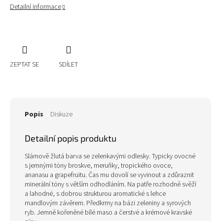
Detailní informace
ZEPTAT SE
SDÍLET
Popis
Diskuze
Detailní popis produktu
Slámově žlutá barva se zelenkavými odlesky. Typicky ovocné
s jemnými tóny broskve, meruňky, tropického ovoce,
ananasu a grapefruitu. Čas mu dovolí se vyvinout a zdůraznit
minerální tóny s větším odhodláním. Na patře rozhodně svěží
a lahodné, s dobrou strukturou aromatické s lehce
mandlovým závěrem. Předkrmy na bázi zeleniny a syrových
ryb. Jemně kořeněné bílé maso a čerstvé a krémové kravské