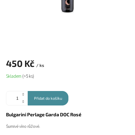
450 Kč
/ ks
Měrná
Skladem
(>5 ks)
cena:
Přidat do košíku
Bulgarini Perlage Garda DOC Rosé
Šumivé víno růžové.