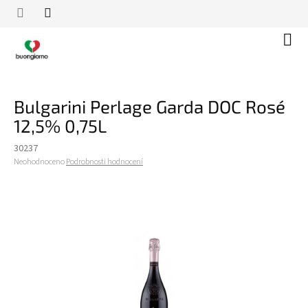
Přejít
na
obsah
Náku
koší
Bulgarini Perlage Garda DOC Rosé
12,5% 0,75L
30237
Průměrné
Neohodnoceno
Podrobnosti hodnocení
hodnocení
produktu
je
0,0
z
5
hvězdiček.