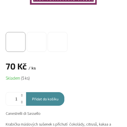
70 Kč
/ ks
Měrná
Skladem
(5 ks)
cena:
Přidat do košíku
Canestrelli di Sassello
Krabička máslových sušenek s příchutí čokolády, citrusů, kakaa a