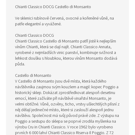
Chianti Classico DOCG Castello di Monsanto
Ve sklenici rubínově červená, ovocné a kořeněné vůně, na
patře elegantní a vyvážené.
Chianti Classico DOCG
Chianti Classico Castello di Monsanto patří jistě k nejlepším
vínům Chianti, která se dají najít. Chianti Classico Annata,
vyrobené z nejmladších vinic panství, kombinuje svižnost a
lehkost doušku s hloubkou, kterou vínům Monsanto dodává
půda.
Castello di Monsanto
V Castello di Monsanto jsou dvě místa, která každého
návštěvníka zaujmou svým kouzlem a magií: kopec Poggio a
historický sklep. Dokázat zprostředkovat alespoň desetinu
emocí, které zažíváte při návštěvě vinařství Monsanto, je
velmi obtížné. Vůně, ozvěny, ticho, vrstvy ušlechtilých plísní z
něj dělají jedinečné místo, které si zaslouží alespoň jednu
návštěvu. Společnost má svůj původ právě zde. Z výstupu na
Poggio a sestupu do sklepa se poprvé zrodila myšlenka na
výrobu Cru in Chianti Classico. V roce 1962 bylo vyrobeno
prvních 6 000 lahví Chianti Classico Riserva Il Poggio. Z 72