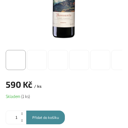
590 Kč
/ ks
Měrná
Skladem
(1 ks)
cena:
Přidat do košíku