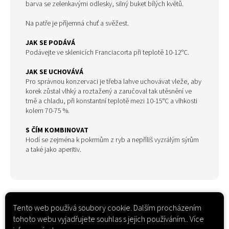
barva se zelenkavými odlesky, silný buket bílých květů.
Na patře je příjemná chuť a svěžest.
JAK SE PODÁVÁ
Podávejte ve sklenicích Franciacorta při teplotě 10-12°C.
JAK SE UCHOVÁVÁ
Pro správnou konzervaci je třeba lahve uchovávat vleže, aby
korek zůstal vlhký a roztažený a zaručoval tak utěsnění ve
tmě a chladu, při konstantní teplotě mezi 10-15°C a vlhkosti
kolem 70-75 %.
S ČÍM KOMBINOVAT
Hodí se zejména k pokrmům z ryb a nepříliš vyzrálým sýrům
a také jako aperitiv.
Tento web používá soubory cookie. Dalším procházením
tohoto webu vyjadřujete souhlas s jejich používáním.. Více