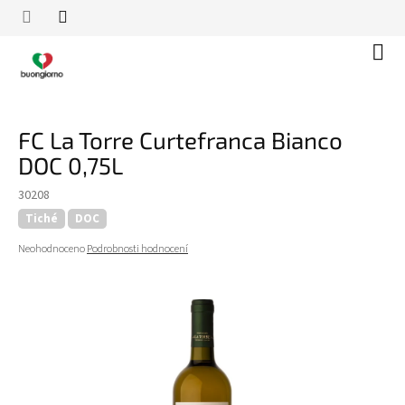
Přejít
na
obsah
Náku
koší
FC La Torre Curtefranca Bianco
DOC 0,75L
30208
Tiché
DOC
Průměrné
Neohodnoceno
Podrobnosti hodnocení
hodnocení
produktu
je
0,0
z
5
hvězdiček.