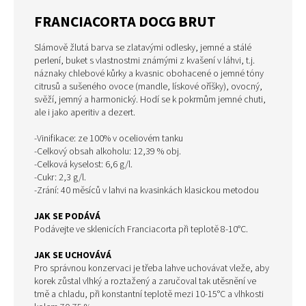
FRANCIACORTA DOCG BRUT
Slámově žlutá barva se zlatavými odlesky, jemné a stálé
perlení, buket s vlastnostmi známými z kvašení v láhvi, t.j.
náznaky chlebové kůrky a kvasnic obohacené o jemné tóny
citrusů a sušeného ovoce (mandle, lískové oříšky), ovocný,
svěží, jemný a harmonický. Hodí se k pokrmům jemné chuti,
ale i jako aperitiv a dezert.
-Vinifikace: ze 100% v oceliovém tanku
-Celkový obsah alkoholu: 12,39 % obj.
-Celková kyselost: 6,6 g/l.
-Cukr: 2,3 g/l.
-Zrání: 40 měsíců v lahvi na kvasinkách klasickou metodou
JAK SE PODÁVÁ
Podávejte ve sklenicích Franciacorta při teplotě 8-10°C.
JAK SE UCHOVÁVÁ
Pro správnou konzervaci je třeba lahve uchovávat vleže, aby
korek zůstal vlhký a roztažený a zaručoval tak utěsnění ve
tmě a chladu, při konstantní teplotě mezi 10-15°C a vlhkosti