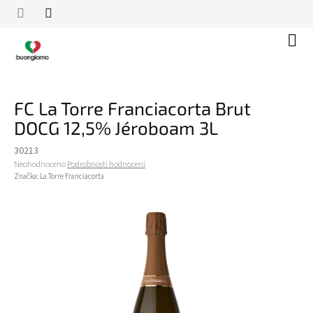
Přejít
na
obsah
Náku
koší
FC La Torre Franciacorta Brut
DOCG 12,5% Jéroboam 3L
30213
Průměrné
Neohodnoceno
Podrobnosti hodnocení
hodnocení
Značka:
La Torre Franciacorta
produktu
je
0,0
z
5
hvězdiček.