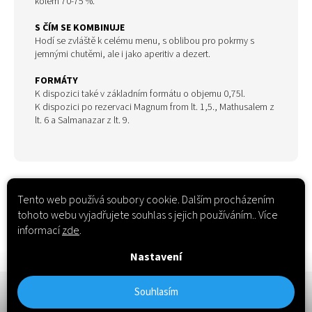
kolem 70-75 %.
S ČÍM SE KOMBINUJE
Hodí se zvláště k celému menu, s oblibou pro pokrmy s
jemnými chutěmi, ale i jako aperitiv a dezert.
FORMÁTY
K dispozici také v základním formátu o objemu 0,75l.
K dispozici po rezervaci Magnum from lt. 1,5., Mathusalem z
lt. 6 a Salmanazar z lt. 9.
Tento web používá soubory cookie. Dalším procházením
tohoto webu vyjadřujete souhlas s jejich používáním.. Více
informací
zde
.
Nastavení
Z
Registrovat
Souhlasím
á
p
Copyright 2026
buongiorno.cz
. Všechna práva vyhrazena.