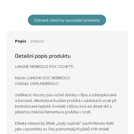
připomínajícími fialku a růži. Plná
lékořice, růže a fialky. Plná, teplá
a pikantní chuť. Víno...
chuť s mimořádně elegantními a...
Zobrazit všechny související produkty
Popis
Diskuze
Detailní popis produktu
LANGHE NEBBIOLO DOC OCHETTI
Název: LANGHE DOC NEBBIOLO
Odrůda: 100% NEBBIOLO
Vinifikace: Hrozny jsou ručně sbírány v říjnu a odstopkované
a lisované. Alkoholové kvašení probíhá v nádobách oceli při
kontrolované teplotě. Kontakt s kůrou trvá asi deset dní a
jablečno-mléčná fermentace probíhá v oceli.
Etiketa: Historický štítek „malý vojáček“ navrhl Renato Ratti
jako vzpomínku na činy piemontských pluků XVIII století.