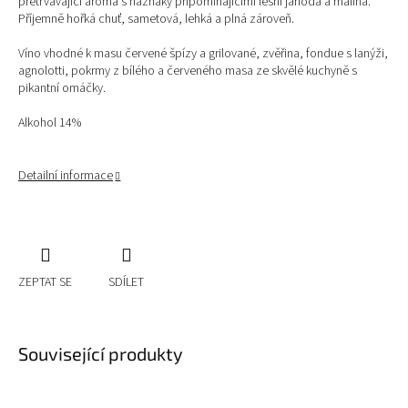
přetrvávající aroma s náznaky připomínajícími lesní jahoda a malina.
Příjemně hořká chuť, sametová, lehká a plná zároveň.
Víno vhodné k masu červené špízy a grilované, zvěřina, fondue s lanýži,
agnolotti, pokrmy z bílého a červeného masa ze skvělé kuchyně s
pikantní omáčky.
Alkohol 14%
Detailní informace
ZEPTAT SE
SDÍLET
Související produkty