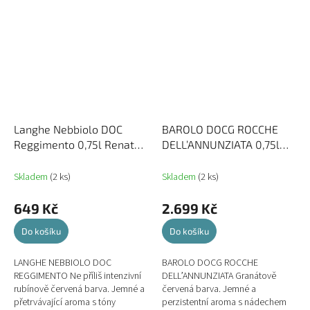
Langhe Nebbiolo DOC
BAROLO DOCG ROCCHE
Reggimento 0,75l Renato
DELL’ANNUNZIATA 0,75l
Ratti
RENATO RATTI
Skladem
(2 ks)
Skladem
(2 ks)
649 Kč
2.699 Kč
Do košíku
Do košíku
LANGHE NEBBIOLO DOC
BAROLO DOCG ROCCHE
REGGIMENTO Ne příliš intenzivní
DELL’ANNUNZIATA Granátově
rubínově červená barva. Jemné a
červená barva. Jemné a
přetrvávající aroma s tóny
perzistentní aroma s nádechem