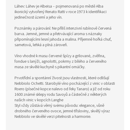
Láhev: Láhev je Albeisa – pojmenovaná po městě Alba
ikonický vytvořený Renato Ratti v roce 1973 k identifikaci
jedinečnost území a jeho vín.
Poznámky a párování: Ne příliš intenzivní rubínově červená
barva. Jemné, jemné a přetrvávající aroma s náznaky
připomínajícími lesní jahoda a malina. Příjemně hořká chuť,
sametová, lehká a plná zároveň.
Víno vhodné k masu červené špízy a grilované, zvěřina,
fondue s lanýži, agnolotti, pokrmy z bílého a červeného
masa ze skvělé kuchyně s pikantní omáčky.
Prvotřídní a spontánní živost jsou vlastnosti, které odlišují
Nebbiolo Ochetti. Starobylé víno pocházející z vinic v oblasti
Roero (písečné kopce nalevo od řeky Tanaro) a již od roku
1600 známé sklepy rodu Savoyů a částečně z některých
našich vinic v kopcích Langhe
Styl vždy zůstává věrný svému původu: elegance, vůně
drobného červeného ovoce, jemné třísloviny, skvělý výraz
Nebbiolo ve skvělé verzi pitelnosti a harmonie.