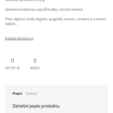
Těstoviny semolinové 500 g
Semolinové těstoviny nejvyšší kvality v různých tvarech.
Pene, rigatoni, fusilli, linguine, spaghetti, Vesuvio, caserecce, a mnoho
dalších...
Detailní informace
ZEPTAT SE
SDÍLET
Popis
Diskuze
Detailní popis produktu