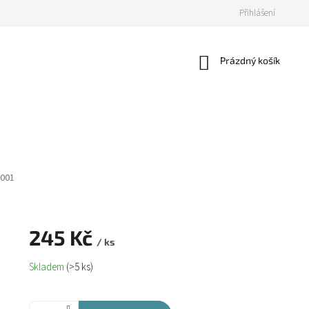
Přihlášení
Nákupní
Prázdný košík
košík
001
245 Kč
/ ks
Měrná
Skladem
(>5 ks)
cena: