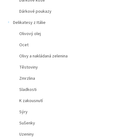
Dárkové koše
Dárkové poukazy
Delikatesy z Itálie
Olivový olej
Ocet
Olivy a nakládaná zelenina
Těstoviny
Zmrzlina
Sladkosti
K zakousnutí
Sýry
Sušenky
Uzeniny