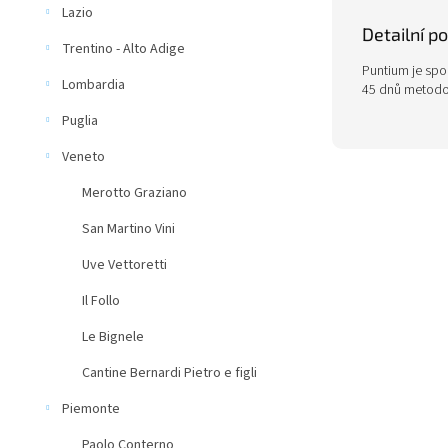
Lazio
Detailní p
Trentino - Alto Adige
Puntium je spo
Lombardia
45 dnů metodou
Puglia
Veneto
Merotto Graziano
San Martino Vini
Uve Vettoretti
Il Follo
Le Bignele
Cantine Bernardi Pietro e figli
Piemonte
Paolo Conterno