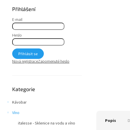
a
n
Přihlášení
e
l
E-mail
Heslo
Přihlásit se
Nová registrace
Zapomenuté heslo
Přeskočit
Kategorie
kategorie
Kávobar
Víno
Popis
D
italesse - Sklenice na vodu a víno