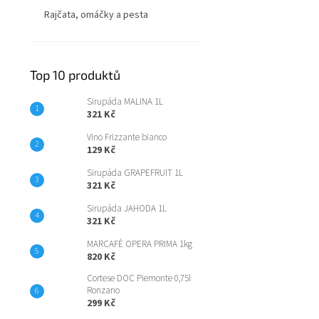
Rajčata, omáčky a pesta
Top 10 produktů
Sirupáda MALINA 1L
321 Kč
Vino Frizzante bianco
129 Kč
Sirupáda GRAPEFRUIT 1L
321 Kč
Sirupáda JAHODA 1L
321 Kč
MARCAFÈ OPERA PRIMA 1kg
820 Kč
Cortese DOC Piemonte 0,75l
Ronzano
299 Kč