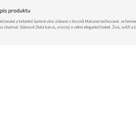
opis produktu
lečenské a brilantní šumivé víno získané z hroznů Malvasie tečkované. Je ferm
 charmat. Slámově žlutá barva, ovocný a velmi elegantní buket. Živá, svěží a 