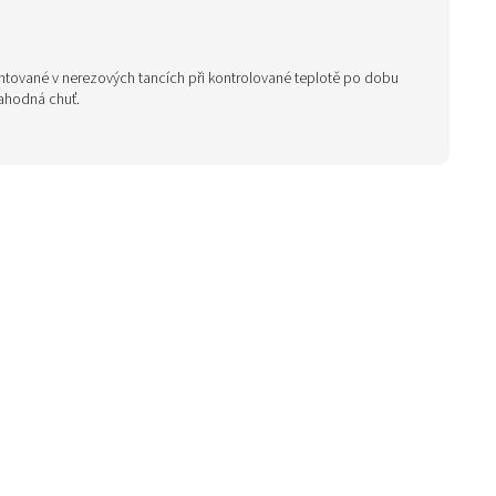
entované v nerezových tancích při kontrolované teplotě po dobu
lahodná chuť.