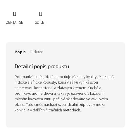
ZEPTAT SE
SDÍLET
Popis
Diskuze
Detailní popis produktu
Podmanivá směs, která umocňuje všechny kvality té nejlepší
indické a africké Robusty, která v šálku vyniká svou
sametovou konzistencí a zlatavým krémem. Suché a
pronikavé aroma dřeva a kakaa je uzavřeno v každém
mletém kávovém zrnu, pečlivě skladováno ve vakuovém
obalu. Tato směs nachází svou ideální přípravu v moka
konvici a v dalších filtračních metodách.