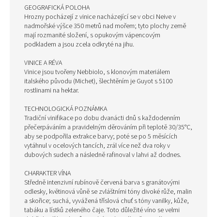
GEOGRAFICKÁ POLOHA
Hrozny pocházejí z vinice nacházející se v obci Neive v
nadmořské výšce 350 metrů nad mořem; tyto plochy země
mají rozmanité složení, s opukovým vápencovým
podkladem a jsou zcela odkryté na jihu.
VINICE A RÉVA
Vinice jsou tvořeny Nebbiolo, s klonovým materiálem
italského původu (Michet), šlechtěním je Guyot s 5100
rostlinami na hektar.
TECHNOLOGICKÁ POZNÁMKA
Tradiční vinifikace po dobu dvanácti dnů s každodenním
přečerpáváním a pravidelným děrováním při teplotě 30/35°C,
aby se podpořila extrakce barvy; poté se po 5 měsících
vytáhnul v ocelových tancích, zrál více než dva roky v
dubových sudech a následně rafinoval v lahvi až dodnes.
CHARAKTER VÍNA
Středně intenzivní rubínově červená barva s granátovými
odlesky, květinová vůně se zvláštními tóny divoké růže, malin
a skořice; suchá, vyvážená tříslová chuť s tóny vanilky, kůže,
tabáku a lístků zeleného čaje. Toto důležité víno se velmi