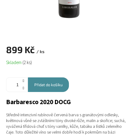
899 Kč
/ ks
Měrná
Skladem
(2 ks)
cena:
Přidat do košíku
Barbaresco 2020 DOCG
Středně intenzivní rubínově červená barva s granátovými odlesky,
květinová vůně se zvláštními tóny divoké růže, malin a skořice; suchá,
vyvážená tříslová chuť s tóny vanilky, kůže, tabáku a lístků zeleného
čaje. Toto důležité víno se velmi dobře hodí k pokrmům na bázi