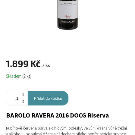
1.899 Kč
/ ks
Měrná
Skladem
(2 ks)
cena:
Přidat do košíku
BAROLO RAVERA 2016 DOCG Riserva
Rubínově červená barva s cihlovými odlesky, ve vůni krásná vůně třešní
v alkoholu, bobulový džem s nádechem bílého pepře, typický pro tyto