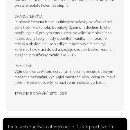
původu, následně rafinováno v lahvi v podzemním prostředí
při stálé teplotě kolem 16 stupňů.
CHARAKTER VÍNA
Rubínově červená barva s cihlovými odlesky, ve vůni krásná
vůně třešní v alkoholu, bobulový džem s nádechem bílého
pepře, typický pro tyto crus a zemi Novello; komplexní nos
následovaný teplými ústy s pocitem vanilky, mimořádně
měkký a obklopující, se sladkými a komplexními taniny;
koření se také vrací do úst a spojuje ovoce v bezkonkurenční
eleganci pro úžasný ročník jako 2016.
PÁROVÁNÍ
Výjimečné se zvěřinou, červeným masem obecně, dušeným
masem a pečeněmi. Vynikající meditační víno. Velmi zajímavá
je kombinace s dezerty na bázi černé čokolády a kakaa.
TEPLOTA PODÁVÁNÍ: 18°C ​​- 20°C
Tento web používá soubory cookie. Dalším procházením