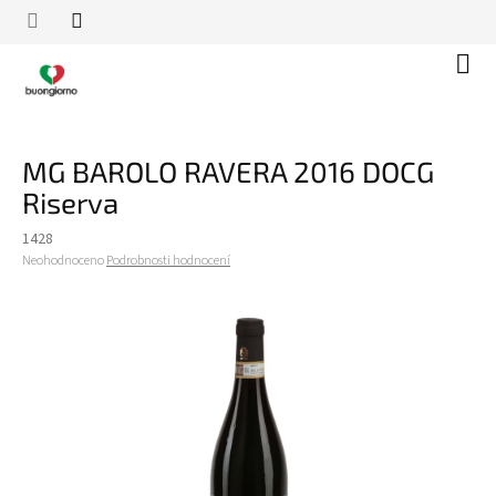
Přejít
na
obsah
Náku
koší
MG BAROLO RAVERA 2016 DOCG
Riserva
1428
Průměrné
Neohodnoceno
Podrobnosti hodnocení
hodnocení
produktu
je
0,0
z
5
hvězdiček.