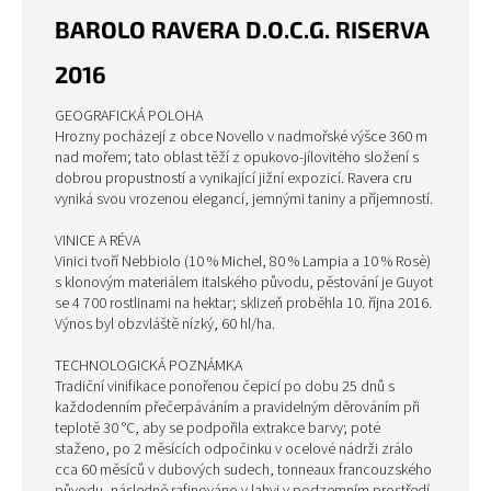
BAROLO RAVERA D.O.C.G. RISERVA
2016
GEOGRAFICKÁ POLOHA
Hrozny pocházejí z obce Novello v nadmořské výšce 360 ​​m
nad mořem; tato oblast těží z opukovo-jílovitého složení s
dobrou propustností a vynikající jižní expozicí. Ravera cru
vyniká svou vrozenou elegancí, jemnými taniny a příjemností.
VINICE A RÉVA
Vinici tvoří Nebbiolo (10 % Michel, 80 % Lampia a 10 % Rosè)
s klonovým materiálem italského původu, pěstování je Guyot
se 4 700 rostlinami na hektar; sklizeň proběhla 10. října 2016.
Výnos byl obzvláště nízký, 60 hl/ha.
TECHNOLOGICKÁ POZNÁMKA
Tradiční vinifikace ponořenou čepicí po dobu 25 dnů s
každodenním přečerpáváním a pravidelným děrováním při
teplotě 30 °C, aby se podpořila extrakce barvy; poté
staženo, po 2 měsících odpočinku v ocelové nádrži zrálo
cca 60 měsíců v dubových sudech, tonneaux francouzského