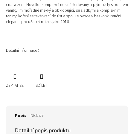
crus a zemi Novello; komplexní nos následovaný teplými ústy s pocitem
vanilky, mimořádně měkký a obklopující, se sladkými a komplexními
taniny; koření se také vrací do úst a spojuje ovoce v bezkonkurenční
eleganci pro úžasný ročník jako 2016.
Detailní informace
ZEPTAT SE
SDÍLET
Popis
Diskuze
Detailní popis produktu