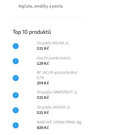
Rajčata, omáčky a pesta
Top 10 produktů
Sirupáda MALINA 1L
321 Kč
Vino Frizzante bianco
129 Kč
BP JACUR spumante Brut
0,75l
239 Kč
Sirupáda GRAPEFRUIT 1L
321 Kč
Sirupáda JAHODA 1L
321 Kč
MARCAFÈ OPERA PRIMA 1kg
820 Kč