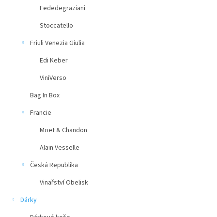
Fededegraziani
Stoccatello
Friuli Venezia Giulia
Edi Keber
ViniVerso
Bag In Box
Francie
Moet & Chandon
Alain Vesselle
Česká Republika
Vinařství Obelisk
Dárky