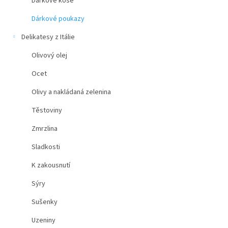
Dárkové koše
Dárkové poukazy
Delikatesy z Itálie
Olivový olej
Ocet
Olivy a nakládaná zelenina
Těstoviny
Zmrzlina
Sladkosti
K zakousnutí
Sýry
Sušenky
Uzeniny