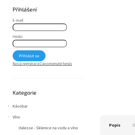
a
n
Přihlášení
e
l
E-mail
Heslo
Přihlásit se
Nová registrace
Zapomenuté heslo
Přeskočit
Kategorie
kategorie
Kávobar
Víno
Popis
D
italesse - Sklenice na vodu a víno