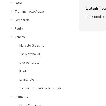
Lazio
Detailní p
Trentino - Alto Adige
Popis produktu
Lombardia
Puglia
Veneto
Merotto Graziano
San Martino Vini
Uve Vettoretti
Il Follo
Le Bignele
Cantine Bernardi Pietro e figli
Piemonte
Paolo Conterno