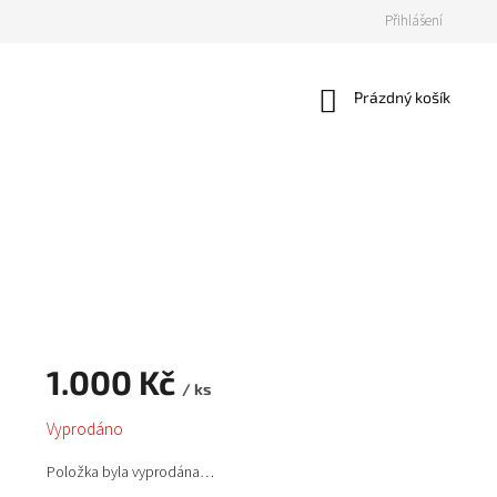
Přihlášení
Nákupní
Prázdný košík
košík
1.000 Kč
/ ks
Měrná
Vyprodáno
cena:
Položka byla vyprodána…