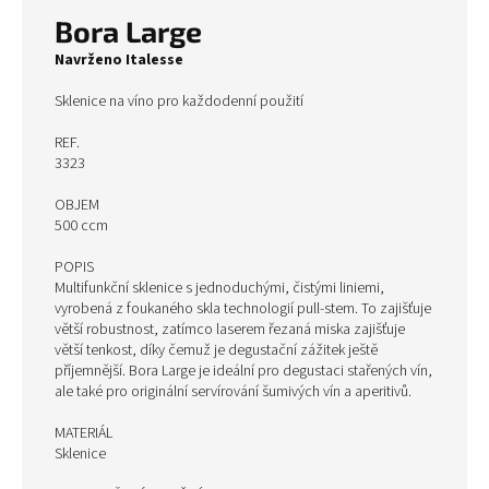
Bora Large
Navrženo Italesse
Sklenice na víno pro každodenní použití
REF.
3323
OBJEM
500 ccm
POPIS
Multifunkční sklenice s jednoduchými, čistými liniemi,
vyrobená z foukaného skla technologií pull-stem. To zajišťuje
větší robustnost, zatímco laserem řezaná miska zajišťuje
větší tenkost, díky čemuž je degustační zážitek ještě
příjemnější. Bora Large je ideální pro degustaci stařených vín,
ale také pro originální servírování šumivých vín a aperitivů.
MATERIÁL
Sklenice