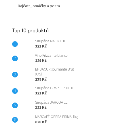
Rajčata, omáčky a pesta
Top 10 produktů
Sirupáda MALINA 1L
321 Kč
Vino Frizzante bianco
129 Kč
BP JACUR spumante Brut
0,75l
239 Kč
Sirupáda GRAPEFRUIT 1L
321 Kč
Sirupáda JAHODA 1L
321 Kč
MARCAFÈ OPERA PRIMA 1kg
820 Kč