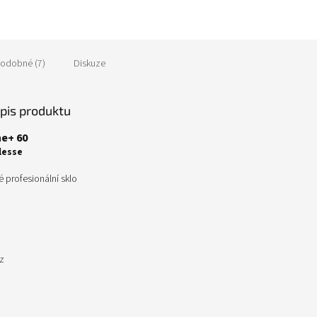
odobné (7)
Diskuze
opis produktu
ne+ 60
lesse
 profesionální sklo
z