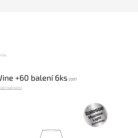
í 6ks
Wine +60 balení 6ks
2097
osti hodnocení