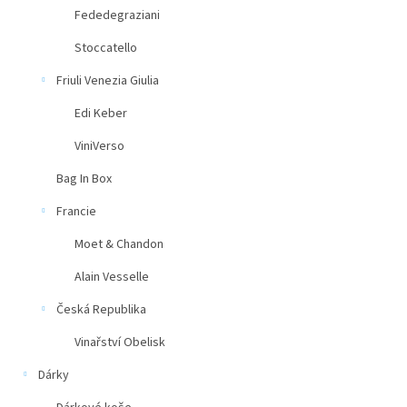
Fededegraziani
Stoccatello
Friuli Venezia Giulia
Edi Keber
ViniVerso
Bag In Box
Francie
Moet & Chandon
Alain Vesselle
Česká Republika
Vinařství Obelisk
Dárky