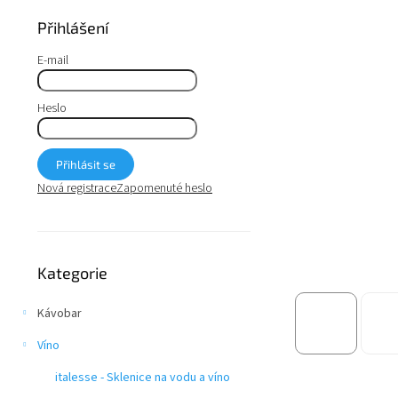
a
n
Přihlášení
e
l
E-mail
Heslo
Přihlásit se
Nová registrace
Zapomenuté heslo
Přeskočit
Kategorie
kategorie
Kávobar
Víno
italesse - Sklenice na vodu a víno