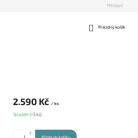
Přihlášení
Nákupní
Prázdný košík
košík
2.590 Kč
/ ks
Měrná
Skladem
(>5 ks)
cena:
Přidat do košíku