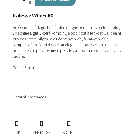
italesse Wine+ 60
Profesionální degustační sklenice vyrobená s novou technologií
„Machine Light“, která kombinuje odolnost a lehkost. Je ideální
pro degustaci bílých, ale i červených vín, šumivých vín a
šampaňského. Nabízí skvělou eleganci a potěšení, a to i díky
třem laserem gravírovaným perleťovým bodům soustředěným v
piqûre.
Balení 6 kusů
Detailní informace
TISK
ZEPTAT SE
SDÍLET