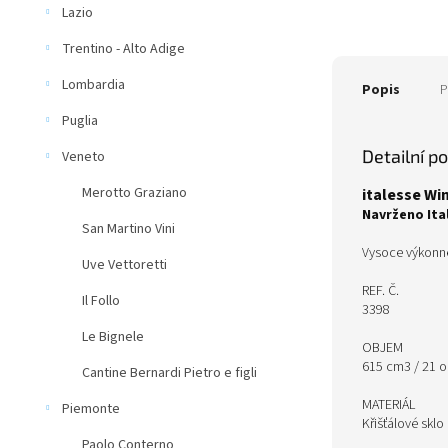
Lazio
Trentino - Alto Adige
Lombardia
Popis
P
Puglia
Detailní p
Veneto
Merotto Graziano
italesse Wi
Navrženo Ita
San Martino Vini
Vysoce výkonné
Uve Vettoretti
REF. Č.
Il Follo
3398
Le Bignele
OBJEM
615 cm3 / 21 o
Cantine Bernardi Pietro e figli
MATERIÁL
Piemonte
Křišťálové sklo
Paolo Conterno