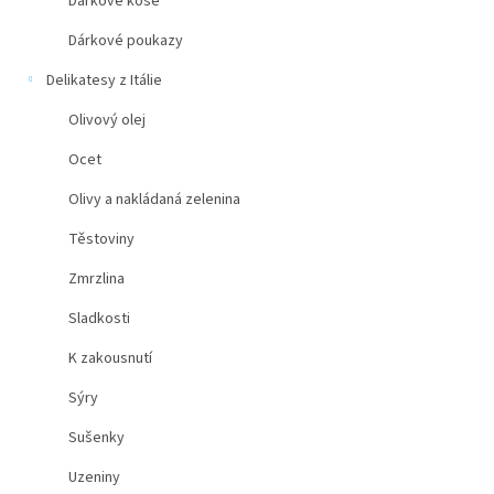
Dárkové koše
Dárkové poukazy
Delikatesy z Itálie
Olivový olej
Ocet
Olivy a nakládaná zelenina
Těstoviny
Zmrzlina
Sladkosti
K zakousnutí
Sýry
Sušenky
Uzeniny